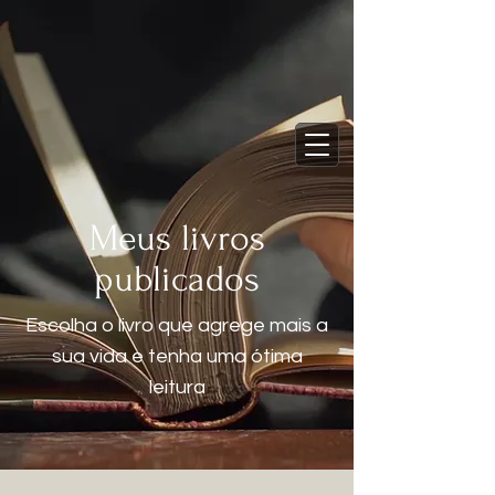
Assinar
15% de desconto na sua 1ª compra
Carrinho
Meus livros
publicados
Escolha o livro que agrege mais a
sua vida e tenha uma ótima
leitura