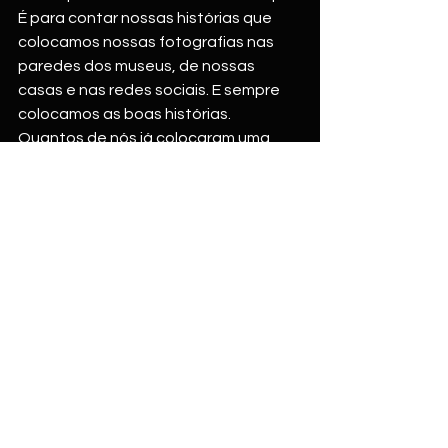
É para contar nossas histórias que 
colocamos nossas fotografias nas 
paredes dos museus, de nossas 
casas e nas redes sociais. E sempre 
colocamos as boas histórias. 
Quantos de nós já colocaram uma 
história ruim nas redes sociais? Afinal, 
o que nos traz tristeza tendemos 
esconder nalgum lugar inacessível. 
Aliás, voltando à reunião dos deuses... 
Foi então que Zeus, o rei dos deuses, 
decidiu esconder o segredo no 
coração do homem: ─ Este é o lugar 
onde ninguém conseguirá penetrar. 
Brasília-DF, João Rios Mendes, 
29/09/202